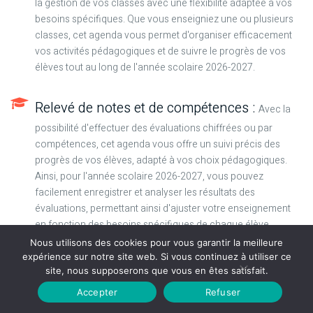
la gestion de vos classes avec une flexibilité adaptée à vos
besoins spécifiques. Que vous enseigniez une ou plusieurs
classes, cet agenda vous permet d'organiser efficacement
vos activités pédagogiques et de suivre le progrès de vos
élèves tout au long de l'année scolaire 2026-2027.
Relevé de notes et de compétences :
Avec la
possibilité d'effectuer des évaluations chiffrées ou par
compétences, cet agenda vous offre un suivi précis des
progrès de vos élèves, adapté à vos choix pédagogiques.
Ainsi, pour l'année scolaire 2026-2027, vous pouvez
facilement enregistrer et analyser les résultats des
évaluations, permettant ainsi d'ajuster votre enseignement
en fonction des besoins spécifiques de chaque élève.
Nous utilisons des cookies pour vous garantir la meilleure
expérience sur notre site web. Si vous continuez à utiliser ce
Carnet de notes pour les conseils de
site, nous supposerons que vous en êtes satisfait.
classes :
Centralisez toutes les remarques et
Accepter
Refuser
appréciations concernant vos élèves en les consignant