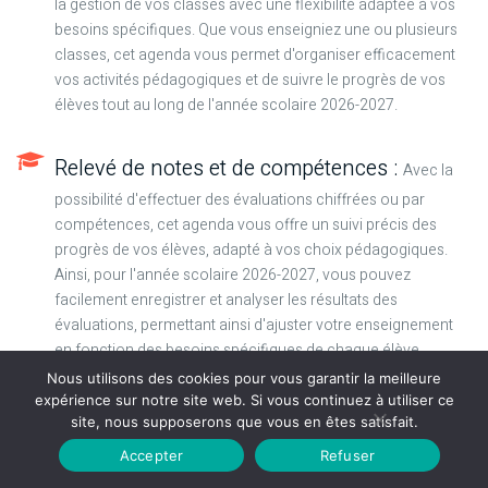
la gestion de vos classes avec une flexibilité adaptée à vos
besoins spécifiques. Que vous enseigniez une ou plusieurs
classes, cet agenda vous permet d'organiser efficacement
vos activités pédagogiques et de suivre le progrès de vos
élèves tout au long de l'année scolaire 2026-2027.
Relevé de notes et de compétences :
Avec la
possibilité d'effectuer des évaluations chiffrées ou par
compétences, cet agenda vous offre un suivi précis des
progrès de vos élèves, adapté à vos choix pédagogiques.
Ainsi, pour l'année scolaire 2026-2027, vous pouvez
facilement enregistrer et analyser les résultats des
évaluations, permettant ainsi d'ajuster votre enseignement
en fonction des besoins spécifiques de chaque élève.
Nous utilisons des cookies pour vous garantir la meilleure
expérience sur notre site web. Si vous continuez à utiliser ce
Carnet de notes pour les conseils de
site, nous supposerons que vous en êtes satisfait.
classes :
Centralisez toutes les remarques et
Accepter
Refuser
appréciations concernant vos élèves en les consignant