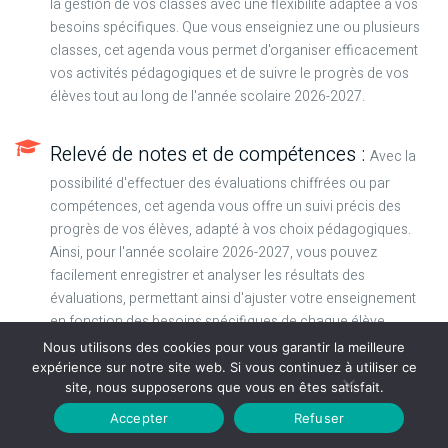
la gestion de vos classes avec une flexibilité adaptée à vos
besoins spécifiques. Que vous enseigniez une ou plusieurs
classes, cet agenda vous permet d'organiser efficacement
vos activités pédagogiques et de suivre le progrès de vos
élèves tout au long de l'année scolaire 2026-2027.
Relevé de notes et de compétences :
Avec la
possibilité d'effectuer des évaluations chiffrées ou par
compétences, cet agenda vous offre un suivi précis des
progrès de vos élèves, adapté à vos choix pédagogiques.
Ainsi, pour l'année scolaire 2026-2027, vous pouvez
facilement enregistrer et analyser les résultats des
évaluations, permettant ainsi d'ajuster votre enseignement
en fonction des besoins spécifiques de chaque élève.
Nous utilisons des cookies pour vous garantir la meilleure
expérience sur notre site web. Si vous continuez à utiliser ce
Carnet de notes pour les conseils de
site, nous supposerons que vous en êtes satisfait.
classes :
Centralisez toutes les remarques et
Accepter
Refuser
appréciations concernant vos élèves en les consignant