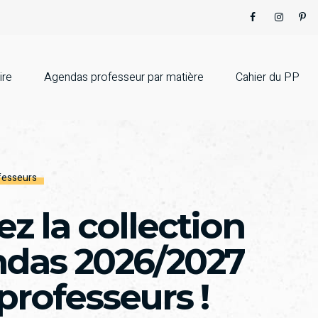
ire
Agendas professeur par matière
Cahier du PP
fesseurs
z la collection
ndas 2026/2027
professeurs !