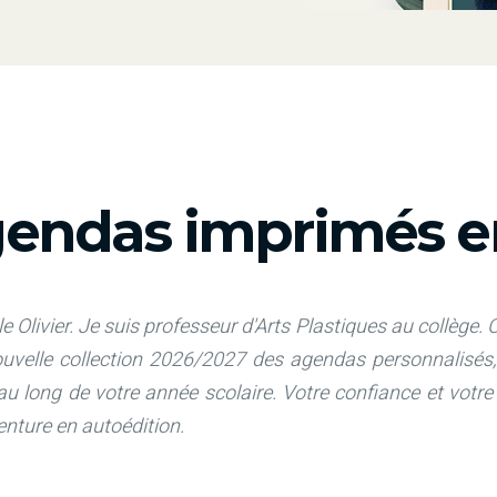
endas imprimés en
e Olivier. Je suis professeur d'Arts Plastiques au collège.
C
nouvelle collection 2026/2027 des agendas personnalis
 au long de votre année scolaire. Votre confiance et votr
venture en autoédition.