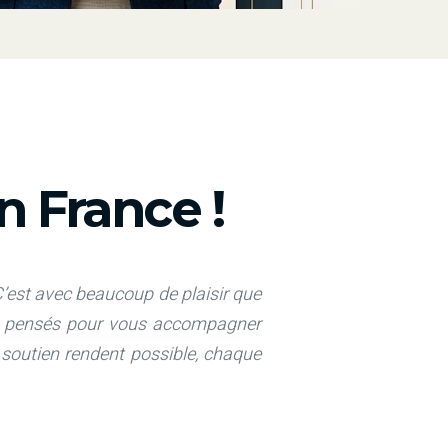
 France !
’est avec beaucoup de plaisir que
és, pensés pour vous accompagner
e soutien rendent possible, chaque