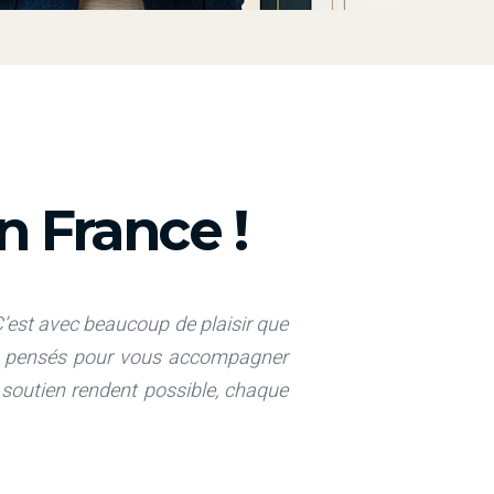
 France !
’est avec beaucoup de plaisir que
és, pensés pour vous accompagner
e soutien rendent possible, chaque