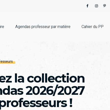
ire
Agendas professeur par matière
Cahier du PP
fesseurs
z la collection
ndas 2026/2027
professeurs !