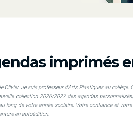
endas imprimés en
e Olivier. Je suis professeur d'Arts Plastiques au collège.
C
nouvelle collection 2026/2027 des agendas personnalis
 au long de votre année scolaire. Votre confiance et votr
venture en autoédition.