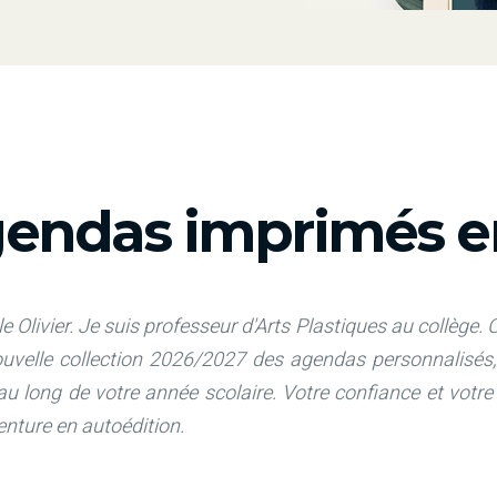
endas imprimés en
e Olivier. Je suis professeur d'Arts Plastiques au collège.
C
nouvelle collection 2026/2027 des agendas personnalis
 au long de votre année scolaire. Votre confiance et votr
venture en autoédition.