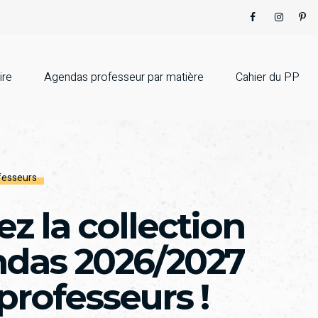
ire
Agendas professeur par matière
Cahier du PP
fesseurs
z la collection
ndas 2026/2027
professeurs !