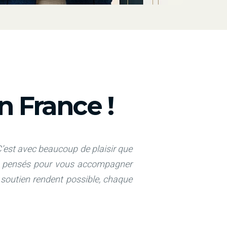
 France !
’est avec beaucoup de plaisir que
és, pensés pour vous accompagner
e soutien rendent possible, chaque