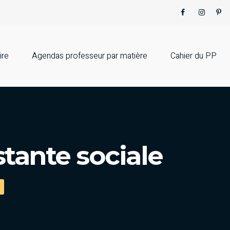
ire
Agendas professeur par matière
Cahier du PP
tante sociale