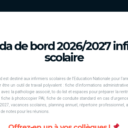
a de bord 2026/2027 inf
scolaire
 est destiné aux infirmiers scolaires de l’Education Nationale pour l’an
être un outil de travail polyvalent : fiche d’informations administrative
 avec la pathologie associé, to do list et espaces pour préparer la ren
e, fiche à photocopier PAI, fiche de conduite standard en cas d’urgence,
-2027, vacances scolaires, planning annuel, répertoire professionnel,
t de notes pour les réunions.
Offrez-en un à vos collègues !