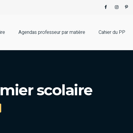
ire
Agendas professeur par matière
Cahier du PP
mier scolaire