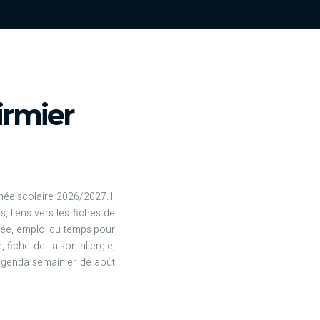
irmier
née scolaire 2026/2027. Il
s, liens vers les fiches de
trée, emploi du temps pour
 fiche de liaison allergie,
 agenda semainier de août