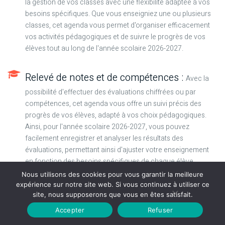
la gestion de vos classes avec une flexibilité adaptée à vos
besoins spécifiques. Que vous enseigniez une ou plusieurs
classes, cet agenda vous permet d'organiser efficacement
vos activités pédagogiques et de suivre le progrès de vos
élèves tout au long de l'année scolaire 2026-2027.
Relevé de notes et de compétences :
Avec la
possibilité d'effectuer des évaluations chiffrées ou par
compétences, cet agenda vous offre un suivi précis des
progrès de vos élèves, adapté à vos choix pédagogiques.
Ainsi, pour l'année scolaire 2026-2027, vous pouvez
facilement enregistrer et analyser les résultats des
évaluations, permettant ainsi d'ajuster votre enseignement
en fonction des besoins spécifiques de chaque élève.
Nous utilisons des cookies pour vous garantir la meilleure
expérience sur notre site web. Si vous continuez à utiliser ce
Carnet de notes pour les conseils de
site, nous supposerons que vous en êtes satisfait.
classes :
Centralisez toutes les remarques et
Accepter
Refuser
appréciations concernant vos élèves en les consignant