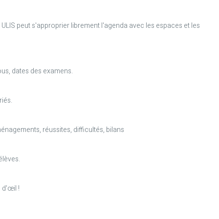
LIS peut s'approprier librement l'agenda avec les espaces et les
us, dates des examens.
riés.
énagements, réussites, difficultés, bilans
élèves.
d'œil !