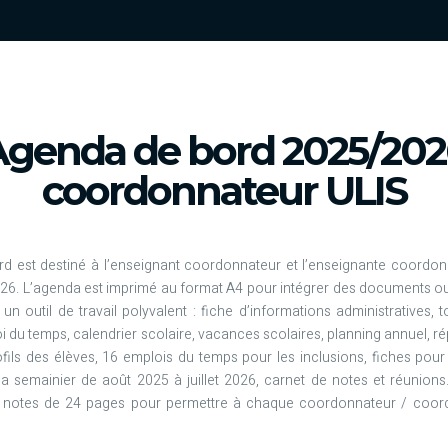
Agenda de bord 2025/202
coordonnateur ULIS
d est destiné à l’enseignant coordonnateur et l’enseignante coordon
26. L’agenda est imprimé au format A4 pour intégrer des documents ou 
n outil de travail polyvalent : fiche d’informations administratives, 
oi du temps, calendrier scolaire, vacances scolaires, planning annuel, ré
ils des élèves, 16 emplois du temps pour les inclusions, fiches pour 
da semainier de août 2025 à juillet 2026, carnet de notes et réunion
e notes de 24 pages pour permettre à chaque coordonnateur / coord