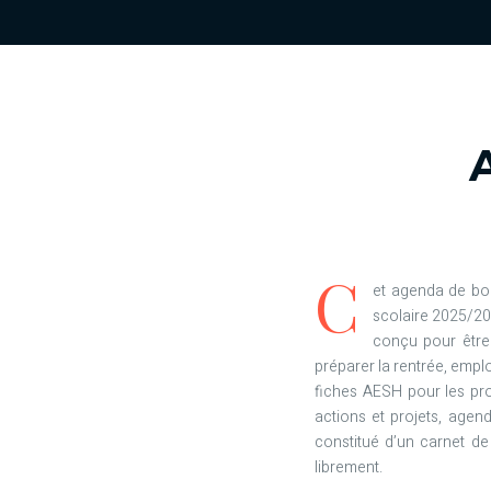
C
et agenda de bor
scolaire 2025/20
conçu pour être u
préparer la rentrée, empl
fiches AESH pour les prof
actions et projets, agen
constitué d’un carnet d
librement.