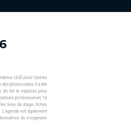
6
natrice ULIS pour l’année
des photocopies. Il a été
to do list et espaces pour
pertoire professionnel, 16
les lieux de stage, fiches
s. L’agenda est également
onnatrice de s’organiser