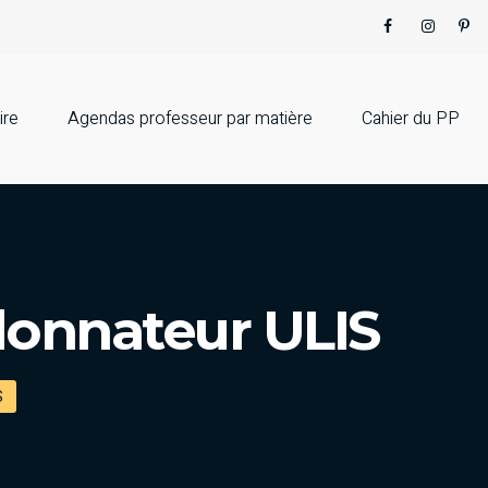
ire
Agendas professeur par matière
Cahier du PP
donnateur ULIS
S