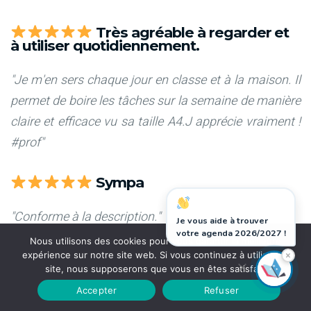
Très agréable à regarder et
à utiliser quotidiennement.
"Je m'en sers chaque jour en classe et à la maison. Il
permet de boire les tâches sur la semaine de manière
claire et efficace vu sa taille A4.J apprécie vraiment !
#prof"
Sympa
"Conforme à la description."
Je vous aide à trouver
votre agenda 2026/2027 !
Nous utilisons des cookies pour vous garantir la meilleure
×
expérience sur notre site web. Si vous continuez à utiliser ce
site, nous supposerons que vous en êtes satisfait.
Accepter
Refuser