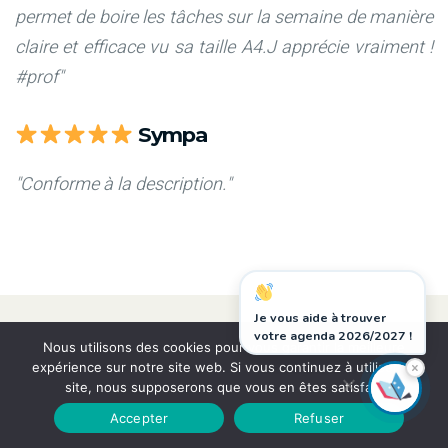
permet de boire les tâches sur la semaine de manière
claire et efficace vu sa taille A4.J apprécie vraiment !
#prof"
Sympa
"Conforme à la description."
Je vous aide à trouver
votre agenda 2026/2027 !
Nous utilisons des cookies pour vous garantir la meilleure
Collection
×
expérience sur notre site web. Si vous continuez à utiliser ce
Agendas 2025-2026
site, nous supposerons que vous en êtes satisfait.
Accepter
Refuser
professeurs du