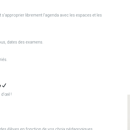
s'approprier librement l'agenda avec les espaces et les
us, dates des examens.
riés.
e
d'œil !
 des élèves en fonction de vos choix pédagogiques.