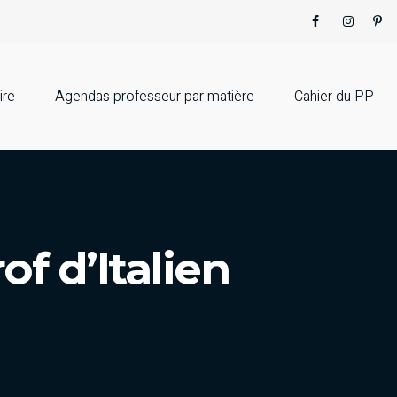
ire
Agendas professeur par matière
Cahier du PP
f d’Italien