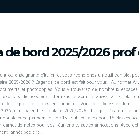
de bord 2025/2026 prof d
ant ou enseignante d’Italien et vous recherchez un outil complet po
aire 2025/2026 ? L'agenda de bord est fait pour vous ! Au format A4, 
documents et photocopies. Vous y trouverez de nombreux espaces 
 sections dédiées aux informations administratives, à l'emploi d
ne fiche pour le professeur principal. Vous bénéficiez également
026, d'un calendrier scolaire 2025/2026, d'un planificateur de pr
r double page par semaine, de 15 doubles pages pour 15 classes pour
n carnet de notes pour vos réunions et autres annotations. Avec cet
nt l'année scolaire !