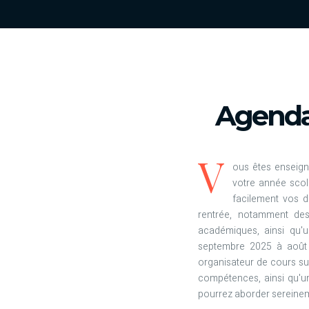
Agenda 
V
ous êtes enseign
votre année scol
facilement vos 
rentrée, notamment des
académiques, ainsi qu'u
septembre 2025 à août 2
organisateur de cours su
compétences, ainsi qu'u
pourrez aborder sereineme