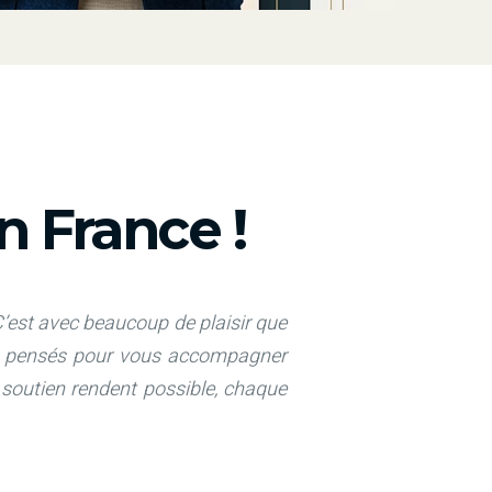
 France !
’est avec beaucoup de plaisir que
és, pensés pour vous accompagner
e soutien rendent possible, chaque