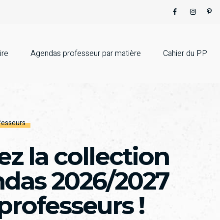
ire
Agendas professeur par matière
Cahier du PP
fesseurs
z la collection
ndas 2026/2027
professeurs !