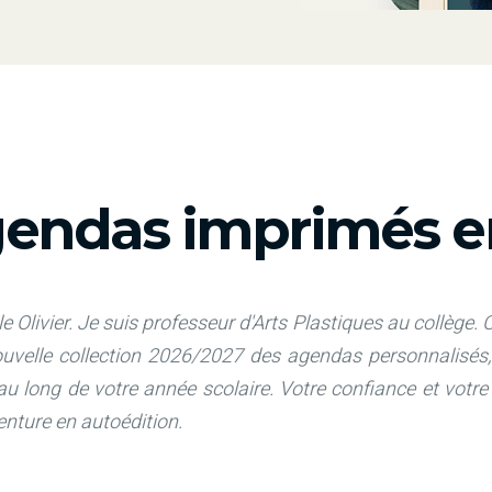
endas imprimés en
e Olivier. Je suis professeur d'Arts Plastiques au collège.
C
nouvelle collection 2026/2027 des agendas personnalis
 au long de votre année scolaire. Votre confiance et votr
venture en autoédition.