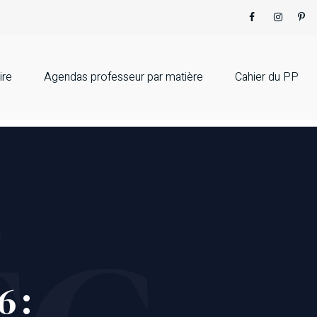
ire
Agendas professeur par matière
Cahier du PP
 :