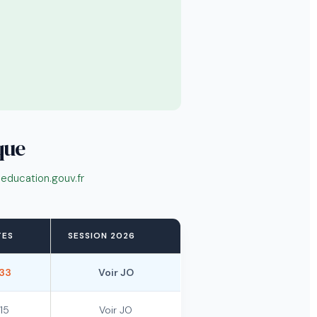
que
:
education.gouv.fr
TES
SESSION 2026
33
Voir JO
15
Voir JO