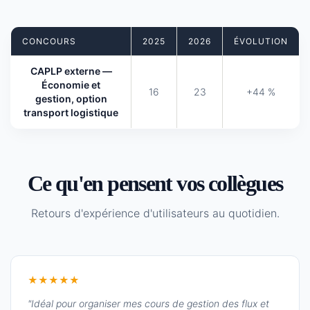
CONCOURS
2025
2026
ÉVOLUTION
CAPLP externe —
Économie et
16
23
+44 %
gestion, option
transport logistique
Ce qu'en pensent vos collègues
Retours d'expérience d'utilisateurs au quotidien.
★★★★★
"Idéal pour organiser mes cours de gestion des flux et