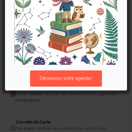
Vision Annuelle
De septembre 2026 à août 2027 pour une projection
claire de l'année scolaire.
Semainier Détaillé
Deux pages par semaine pour organiser vos séquences
et tâches quotidiennes.
Découvrez votre agenda !
Suivi de Classe
Fiches dédiées au suivi des élèves et à la progression
pédagogique.
Conseils de Cycle
Des pages dédiées aux conseils de cycle et aux