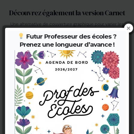
Découvrez également la version Carnet
Une alternative de couverture graphique pour varier les
plaisirs.
Futur Professeur des écoles ?
Prenez une longueur d’avance !
Carnet Prof des Écoles
Carnet Prof des Écoles
(V1)
(V2)
11,90 €
11,90 €