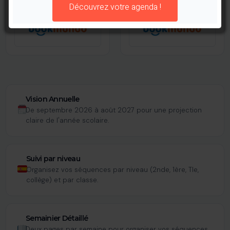
11,90 €
11,90 €
Découvrez votre agenda !
Vision Annuelle
De septembre 2026 à août 2027 pour une projection
claire de l'année scolaire.
Suivi par niveau
Organisez vos séquences par niveau (2nde, 1ère, Tle,
collège) et par classe.
Semainier Détaillé
Deux pages par semaine pour organiser vos séquences