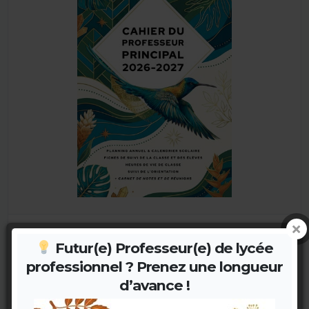
Cahier du Professeur Principal 2026-2027
Futur(e) Professeur(e) de lycée
Format A4 spacieux · 176 pages pratiques
professionnel ? Prenez une longueur
Papier 80g/m² · Imprimé en France
d’avance !
11,90 €