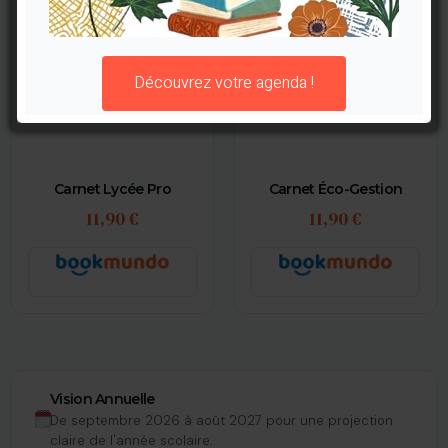
Découvrez votre agenda !
Carnet Lycée Pro
Carnet Éco-Gestion
11,90 €
11,90 €
Vision Annuelle
De septembre 2026 à août 2027 pour une projection
claire de l'année scolaire.