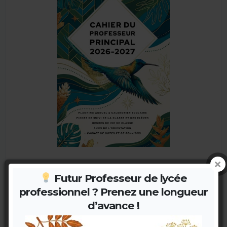
Futur Professeur de lycée
Cahier du Professeur Principal 2026-2027
professionnel ? Prenez une longueur
Format A4 spacieux · 176 pages pratiques
Papier 80g/m² · Imprimé en France
d’avance !