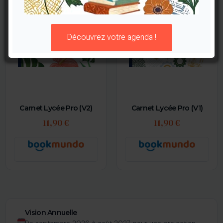
Découvrez votre agenda !
Carnet Lycée Pro (V2)
Carnet Lycée Pro (V1)
11,90 €
11,90 €
Vision Annuelle