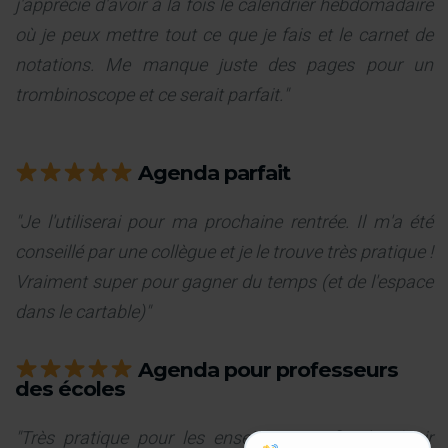
j'apprécie d'avoir à la fois le calendrier hebdomadaire
où je peux mettre tout ce que je fais et le carnet de
notations. Me manque juste des pages pour un
trombinoscope et ce serait parfait."
Agenda parfait
"Je l'utiliserai pour ma prochaine rentrée. Il m'a été
conseillé par une collègue et je le trouve très pratique !
Vraiment super pour gagner du temps (et de l'espace
dans le cartable)"
Agenda pour professeurs
des écoles
"Très pratique pour les enseignants, afin de réunir