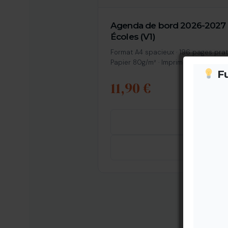
Agenda de bord 2026-2027 
Écoles (V1)
Format A4 spacieux · 196 pages pra
Papier 80g/m² · Imprimé en France
Fu
11,90 €