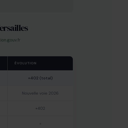
rsailles
ion.gouv.fr
ÉVOLUTION
+402 (total)
Nouvelle voie 2026
+402
=