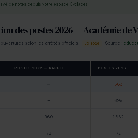
elevé de notes depuis votre espace Cyclades.
tion des postes 2026 — Académie de Ve
 ouvertures selon les arrêtés officiels.
· Source :
educat
JO 2026
POSTES 2025 — RAPPEL
POSTES 2026
–
663
–
699
960
1 362
72
72