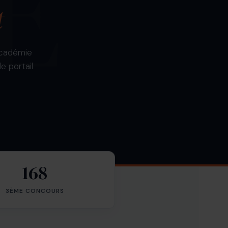
t
 Académie
e portail
168
3ÈME CONCOURS