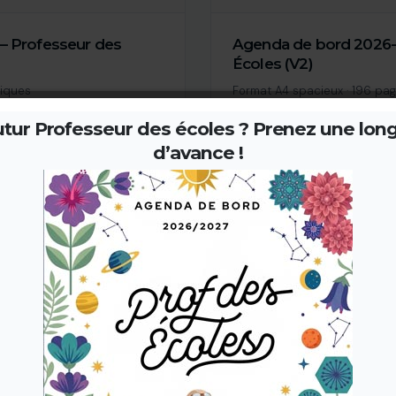
– Professeur des
Agenda de bord 2026-
Écoles (V2)
tiques
Format A4 spacieux · 196 pa
Papier 80g/m² · Imprimé en 
tur Professeur des écoles ? Prenez une lon
11,90 €
d’avance !
Découvrez également la version Carnet