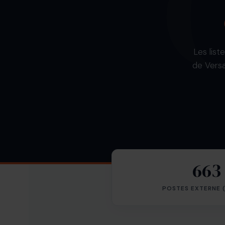
Les list
de Versa
663
POSTES EXTERNE 