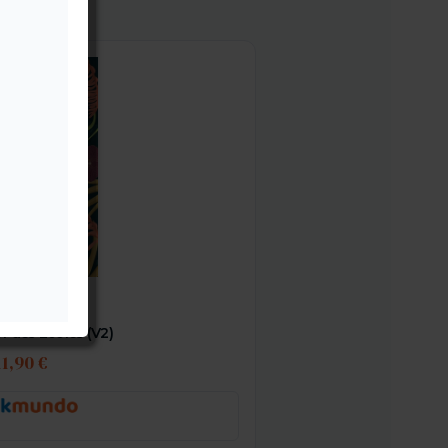
f des Écoles (V2)
11,90 €