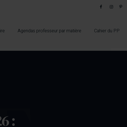
ire
Agendas professeur par matière
Cahier du PP
6 :