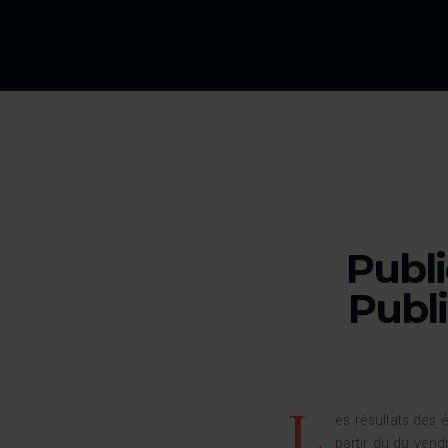
Publi
Publ
L
es résultats des
partir du du vend