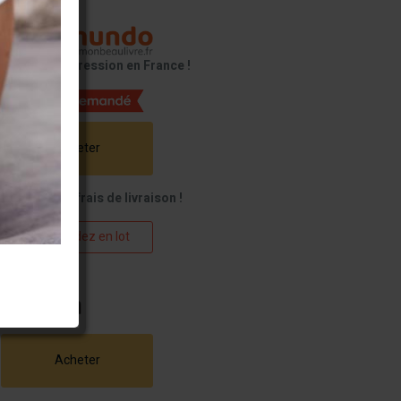
pour une impression en France !
Acheter
Baissez vos frais de livraison !
Commandez en lot
ou
Acheter