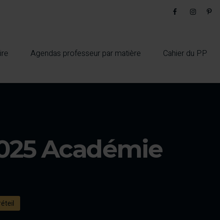
ire
Agendas professeur par matière
Cahier du PP
2025 Académie
éteil