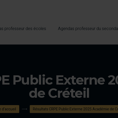
s professeur des écoles
Agendas professeur du seconda
PE Public Externe 
de Créteil
 d'accueil
Résultats CRPE Public Externe 2025 Académie de Cr