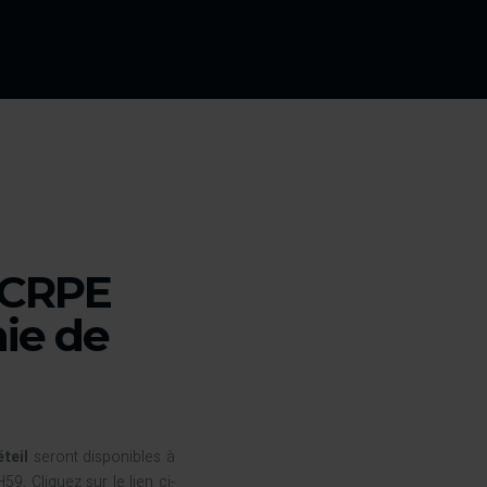
u CRPE
ie de
teil
seront disponibles à
. Cliquez sur le lien ci-