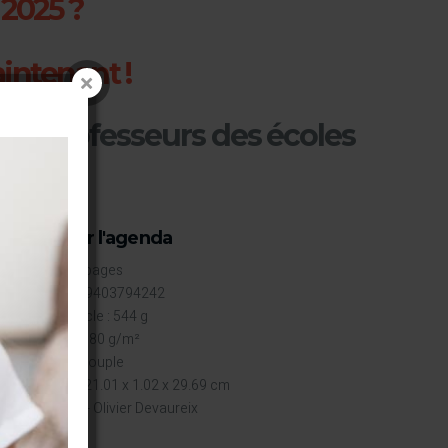
 2025 ?
aintenant !
!
rs professeurs des écoles
Détails sur l'agenda
Broché : 176 pages
ISBN-13 : 9789403794242
Poids de l'article : 544 g
Papier blanc : 80 g/m²
Couverture : souple
Dimensions : 21.01 x 1.02 x 29.69 cm
©gringolivier - Olivier Devaureix
11,90€